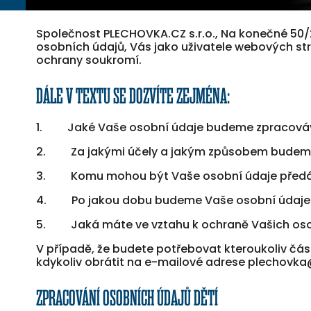
Společnost PLECHOVKA.CZ s.r.o., Na konečné 50/2,
osobních údajů, Vás jako uživatele webových 
ochrany soukromí.
DÁLE V TEXTU SE DOZVÍTE ZEJMÉNA:
1. Jaké Vaše osobní údaje budeme zpracová
2. Za jakými účely a jakým způsobem budeme
3. Komu mohou být Vaše osobní údaje předá
4. Po jakou dobu budeme Vaše osobní údaje 
5. Jaká máte ve vztahu k ochraně Vašich oso
V případě, že budete potřebovat kteroukoliv čás
kdykoliv obrátit na e-mailové adrese plechovk
ZPRACOVÁNÍ OSOBNÍCH ÚDAJŮ DĚTÍ