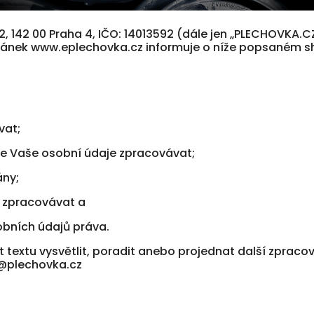
 142 00 Praha 4, IČO: 14013592 (dále jen „PLECHOVKA.CZ 
stránek www.eplechovka.cz informuje o níže popsaném
vat;
 Vaše osobní údaje zpracovávat;
ny;
zpracovávat a
bních údajů práva.
t textu vysvětlit, poradit anebo projednat další zprac
a@plechovka.cz